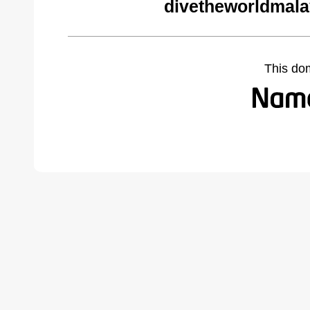
divetheworldmala
This do