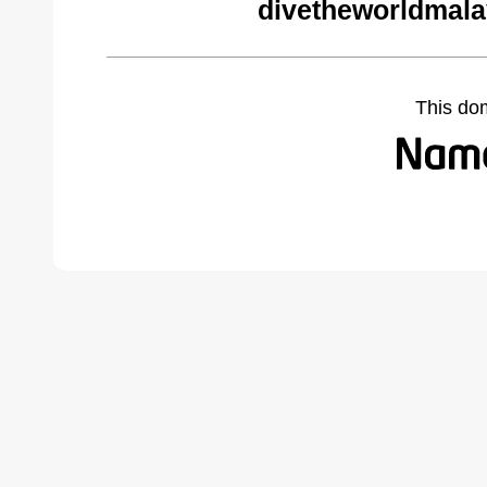
divetheworldmala
This do